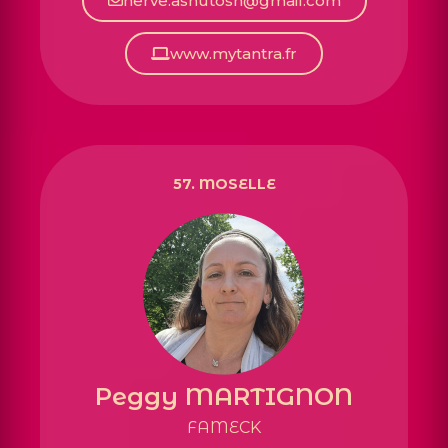
herve.ashutosh@gmail.com
www.mytantra.fr
57. MOSELLE
Peggy MARTIGNON
FAMECK