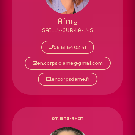
Aimy
SAILLY-SUR-LA-LYS
06 61 64 02 41
en.corps.d.ame@gmail.com
encorpsdame.fr
67. BAS-RHIN